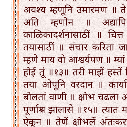
अवश्य म्हणूनि उमारमण ॥ तेथें 
अति म्हणोन ॥ अद्याप
काळिकादर्शनासाठीं ॥ चित्त व
तयासाठीं ॥ संचार करिता ज
म्हणे माय वो आश्वर्यपण ॥ म्यां
होई तूं ॥१३॥ तरी माझें हस्ते
तया ओपूनि वरदान ॥ कार्या 
बोलतां वाणी ॥ क्षोभ चढला अं
पूर्णाश्रम झालासे ॥१५॥ त्यात मच
ऐकून ॥ तेणें क्षोभलें अंतः