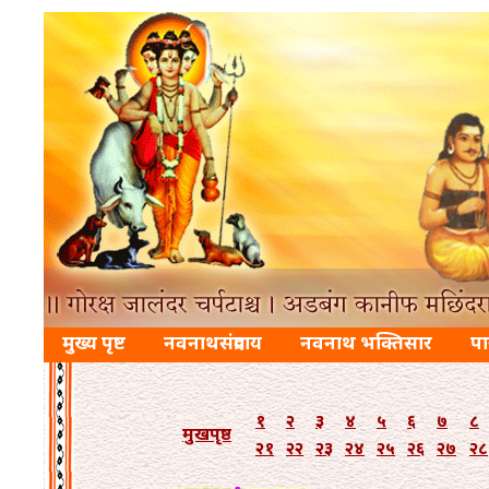
मुख्य पृष्ट
नवनाथसंप्रदाय
नवनाथ भक्तिसार
प
१
२
३
४
५
६
७
८
मुखपृष्ठ
२१
२२
२३
२४
२५
२६
२७
२८