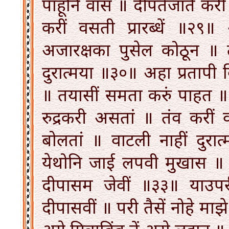
पाहूनि वास ॥ दीपतेजातें करी 
करीं वसती प्रारब्धें ॥२९
अजारक्षका पुसेल कोठून ॥ तन
दुरात्मया ॥३०॥ अहा प्रतापी
॥ तयासीं समता करुं पाहत ॥ 
रुद्रकरी असतां ॥ तंव करीं व
बोलतां ॥ वाटली नाहीं दुरा
येथोनि जाई लपवी मुखास ॥ 
दीपासम जेवीं ॥३३॥ याउपरी 
दीपासवीं ॥ परी तैसें नोहे माझ