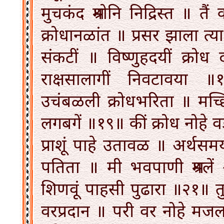
मुचकंद श्रमोनि निद्रिस्त ॥ त
क्रोधानळांत ॥ प्रसर झाला त्य
संकटीं ॥ विष्णुहदयीं क्रोध
राक्षसालागीं निवटावया
उचंबळली क्रोधभरिता ॥ मच्छिंद
लगबगें ॥१९॥ कीं क्रोध नोहे
प्राशूं पाहे उतावळ ॥ अर्थसमय
पतिता ॥ मी भवपाणी श्रमलें अ
शिणवूं पाहसी पुढारा ॥२१॥ तुवा
वरप्रदान ॥ परी वर नोहे मजला