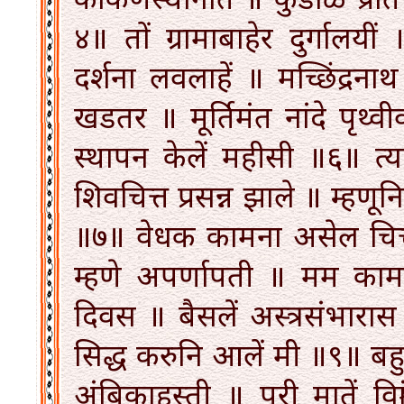
कोकणस्थानांत ॥ कुडाळ प्रां
४॥ तों ग्रामाबाहेर दुर्गाल
दर्शना लवलाहें ॥ मच्छिंद्रन
खडतर ॥ मूर्तिमंत नांदे पृथ्व
स्थापन केलें महीसी ॥६॥ त्या 
शिवचित्त प्रसन्न झाले ॥ म्हणू
॥७॥ वेधक कामना असेल चित्तीं
म्हणे अपर्णापती ॥ मम काम
दिवस ॥ बैसलें अस्त्रसंभारास
सिद्ध करुनि आलें मी ॥९॥ बहुत वृक
अंबिकाहस्ती ॥ परी मातें वि