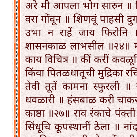
अरे मी आपला भोग सारुन ॥ निवां
वरा गोंवून ॥ शिणवूं पाहसी 
उभा न राहें जाय फिरोन
शासनकाळ लाभसील ॥२४॥ मी श
काय विचित्र ॥ कीं करीं कवळूनि 
किंवा पितळधातूची मुद्रिका 
तेवी तूतें कामना स्फुरली 
धवळारी ॥ हंसबाळ करी चाकरी ॥ 
काष्ठा ॥२७॥ राव रंकाचे पंक्ती
सिंधूचि कूपस्थानीं ठेला ॥ न