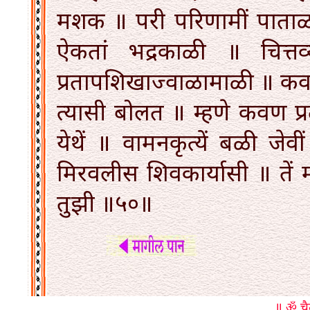
मशक ॥ परी परिणामीं पाताळल
ऐकतां भद्रकाळी ॥ चित्तव
प्रतापशिखाज्वाळामाळी ॥ कवळूं
त्यासी बोलत ॥ म्हणे कवण प्
येथें ॥ वामनकृत्यें बळी जेवीं
मिरवलीस शिवकार्यासी ॥ तें म
तुझी ॥५०॥
॥ ॐ चैत