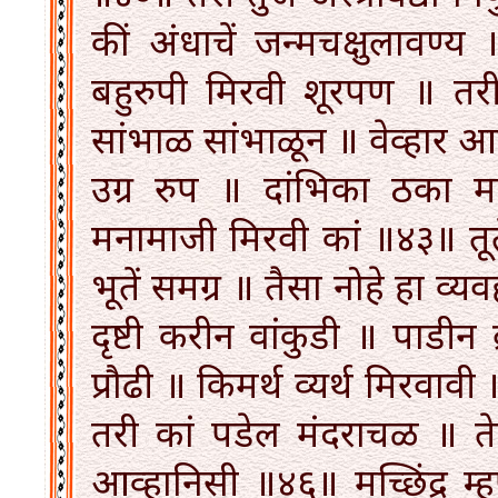
कीं अंधाचें जन्मचक्षुलावण्
बहुरुपी मिरवी शूरपण ॥ तरी ते
सांभाळ सांभाळून ॥ वेव्हार आ
उग्र रुप ॥ दांभिका ठका म
मनामाजी मिरवी कां ॥४३॥ तूते
भूतें समग्र ॥ तैसा नोहे हा व्
दृष्टी करीन वांकुडी ॥ पाडीन ब
प्रौढी ॥ किमर्थ व्यर्थ मिर
तरी कां पडेल मंदराचळ ॥ तेवीं 
आव्हानिसी ॥४६॥ मच्छिंद्र म