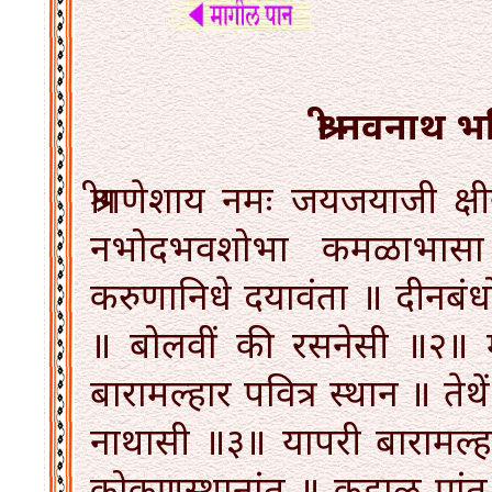
श्री नवनाथ 
श्रीगणेशाय नमः जयजयाजी क्
नभोदभवशोभा कमळाभासा
करुणानिधे दयावंता ॥ दीनबंध
॥ बोलवीं की रसनेसी ॥२॥ 
बारामल्हार पवित्र स्थान ॥ तेथ
नाथासी ॥३॥ यापरी बारामल्हा