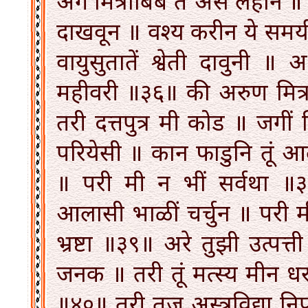
अगे मित्राबिंब तें असे लहान ॥ पर
दाखवून ॥ वश्य करीन ये समयीं 
वायुसुतातें श्वेती दावुनी ॥ 
महीवरी ॥३६॥ की अरुण मित्रा
तरी दत्तपुत्र मी कोड ॥ जगीं म
परियेसी ॥ कान फाडुनि तूं आ
॥ परी मी न भीं सर्वथा ॥३
आलासी भाळीं चर्चुन ॥ परी मी
भ्रष्टा ॥३९॥ अरे तुझी उत्प
जनक ॥ तरी तूं मत्स्य मीन धर
॥४०॥ तरी तुज अस्त्रविद्या न